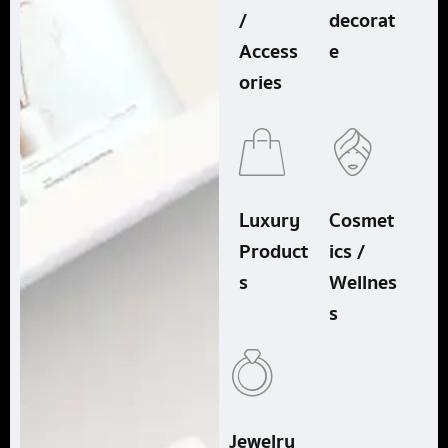
/
decorat
Access
e
ories
Luxury
Cosmet
Product
ics /
s
Wellnes
s
Jewelry