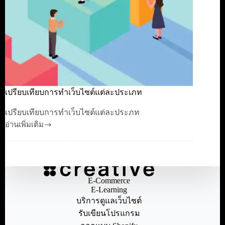
เปรียบเทียบการทำเว็บไซต์แต่ละประเภท
เปรียบเทียบการทำเว็บไซต์แต่ละประภท
อ่านเพิ่มเติม
เปรียบ
เทียบ
การ
ทำ
เว็บไซต์
E-Commerce
E-Learning
แต่ละ
บริการดูแลเว็บไซต์
ประเภท
รับเขียนโปรแกรม