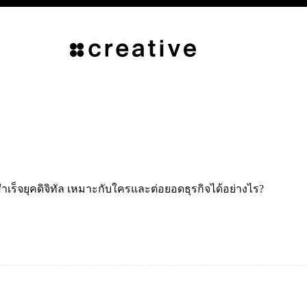
เร็จยุคดิจิทัล เหมาะกับใครและต่อยอดธุรกิจได้อย่างไร?